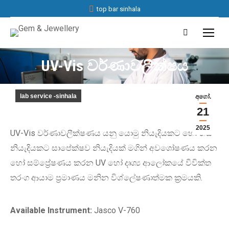
top bar sinhala
Search:
UV-Vis වර්ණාවලීක්ෂය
lab service -sinhala
අගෝ.
21
2025
UV-Vis වර්ණාවලීක්ෂණය යනු යොමු නියැදියකට හෝ හිස්
නියැදියකට සාපේක්ෂව නියැදියක් මගින් අවශෝෂණය කරන
හෝ සම්ප්‍රේෂණය කරන UV හෝ දෘශ්‍ය ආලෝකයේ විවික්ත
තරංග ආයාම ප්‍රමාණය මනින විශ්ලේෂණාත්මක ක්‍රමයකි.
Available Instrument:
Jasco V-760