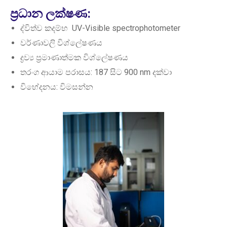
ප්‍රධාන ලක්ෂණ:
ද්විත්ව කදම්භ UV-Visible spectrophotometer
වර්ණාවලි විශ්ලේෂණය
ද්‍රව්‍ය ප්‍රමාණාත්මක විශ්ලේෂණය
තරංග ආයාම පරාසය: 187 සිට 900 nm දක්වා
විභේදනය: විමසන්න