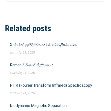
Post
Related posts
navigation
X-කිරණ ප්‍රතිදීප්ත්තන වර්ණාවලීක්ෂණය
අගෝස්තු 21, 2025
Raman වර්ණාවලීක්ෂණය
අගෝස්තු 21, 2025
FTIR (Fourier Transform Infrared) Spectroscopy
අගෝස්තු 21, 2025
Isodynamic Magnetic Separation