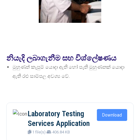
නියැදි ලබාගැනීම සහ විශ්ලේෂණය
මුහුණත් කැපුම් යොදා ඇති හෝ පැති මුහුණතක් යොදා
ඇති රළු සාම්පල අවශ්‍ය වේ.
Laboratory Testing
Download
Services Application
1 file(s)
406.84 KB