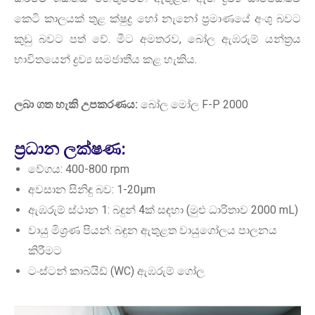
කෙටි කාලයක් තුළ ක්ෂුද්‍ර හෝ නැනෝ ප්‍රමාණයේ අංශු බවට
කුඩු බවට පත් වේ. මීට අමතරව, බෝල ඇඹරුම් යන්ත්‍රය
භාවිතයෙන් ද්‍රව්‍ය සමජාතීය කළ හැකිය.
ලබා ගත හැකි උපකරණය:
බෝල මෝල F-P 2000
ප්‍රධාන ලක්ෂණ:
වේගය: 400-800 rpm
අවසාන සිනිඳු බව: 1-20µm
ඇඹරුම් ස්ථාන 1: බඳුන් 4ක් සඳහා (මුළු ධාරිතාව 2000 mL)
වායු මිශ්‍රණ පියන්: බඳුන ඇතුළත වායුගෝලය පාලනය
කිරීමට
ටංස්ටන් කාබයිඩ් (WC) ඇඹරුම් ගෝල