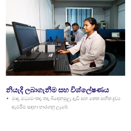
නියැදි ලබාගැනීම සහ විශ්ලේෂණය
මෘදු, මධ්‍යම-තද, තද, බිඳෙනසුලු, දැඩි සහ තෙත සහිත ද්‍රව්‍ය
ඇඹරීම සඳහා භාරගනු ලැබේ.