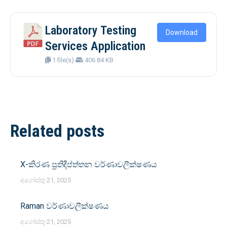
Laboratory Testing
Download
Services Application
1 file(s)
406.84 KB
Post
Related posts
navigation
X-කිරණ ප්‍රතිදීප්ත්තන වර්ණාවලීක්ෂණය
අගෝස්තු 21, 2025
Raman වර්ණාවලීක්ෂණය
අගෝස්තු 21, 2025