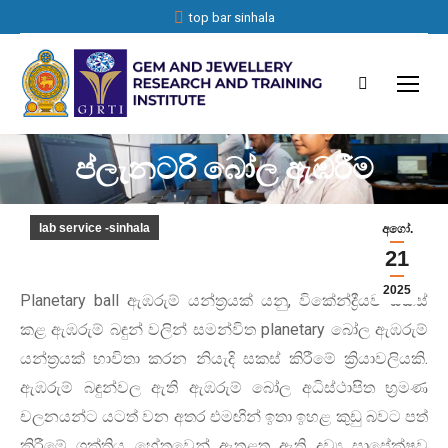
top bar sinhala
Search:
ප්ලැනටරි බෝල ඇඹරීම
lab service -sinhala
අගෝ.
21
2025
Planetary ball ඇඹරුම් යන්ත්‍රයක් යනු, විකේන්ද්‍රීයව සකස්
කළ ඇඹරුම් බඳුන් වලින් සමන්විත planetary බෝල ඇඹරුම්
යන්ත්‍රයක් භාවිතා කරන නියැදි සකස් කිරීමේ ක්‍රියාවලියකි.
ඇඹරුම් බඳුන්වල ඇති ඇඹරුම් බෝල අධිස්ථාපිත භ්‍රමණ
චලනයන්ට යටත් වන අතර එමඟින් ඉතා ඉහළ කුඩු බවට පත්
කිරීමේ ශක්තිය හේතුවෙන් ඇතුළත ඇති ද්‍රව්‍ය සාපේක්ෂව