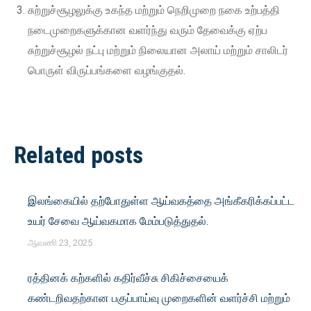
சுற்றுச்சூழலுக்கு உகந்த மற்றும் நெறிமுறை நகை உற்பத்தி
நடைமுறைகளுக்கான வளர்ந்து வரும் தேவைக்கு ஏற்ப
சுற்றுச்சூழல் நட்பு மற்றும் நிலையான அலாய் மற்றும் சாலிடர்
பொருள் விருப்பங்களை வழங்குதல்.
Post
Related posts
navigation
இலங்கையில் தற்போதுள்ள ஆய்வகத்தை அங்கீகரிக்கப்பட்ட
உயர் சேவை ஆய்வகமாக மேம்படுத்துதல்.
ஆவணி 23, 2025
ரத்தினக் கற்களில் கதிர்வீச்சு சிகிச்சையைக்
கண்டறிவதற்கான பகுப்பாய்வு முறைகளின் வளர்ச்சி மற்றும்