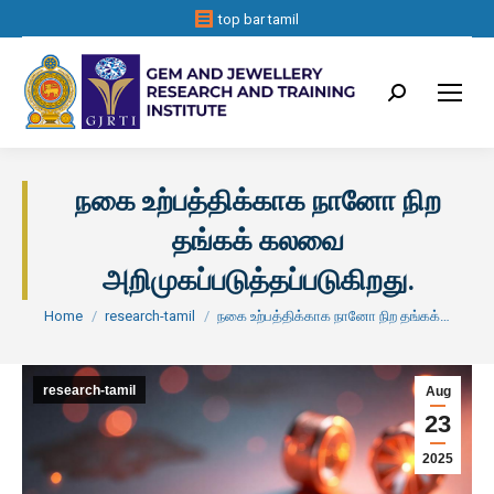
top bar tamil
Search:
நகை உற்பத்திக்காக நானோ நிற
தங்கக் கலவை
அறிமுகப்படுத்தப்படுகிறது.
You are here:
Home
research-tamil
நகை உற்பத்திக்காக நானோ நிற தங்கக்…
research-tamil
Aug
23
2025