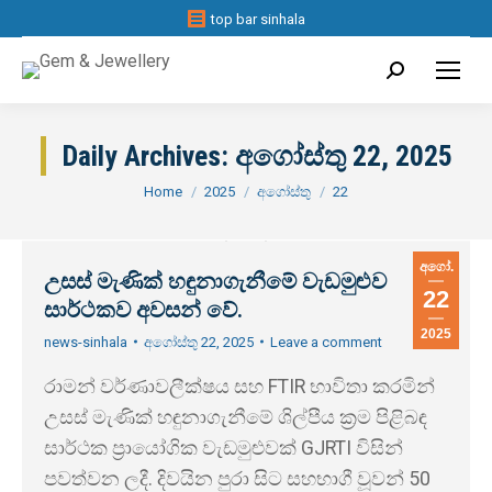
top bar sinhala
Search:
Daily Archives:
අගෝස්තු 22, 2025
You are here:
Home
2025
අගෝස්තු
22
අගෝ.
උසස් මැණික් හඳුනාගැනීමේ වැඩමුළුව
22
සාර්ථකව අවසන් වේ.
2025
news-sinhala
අගෝස්තු 22, 2025
Leave a comment
රාමන් වර්ණාවලීක්ෂය සහ FTIR භාවිතා කරමින්
උසස් මැණික් හඳුනාගැනීමේ ශිල්පීය ක්‍රම පිළිබඳ
සාර්ථක ප්‍රායෝගික වැඩමුළුවක් GJRTI විසින්
පවත්වන ලදී. දිවයින පුරා සිට සහභාගී වූවන් 50