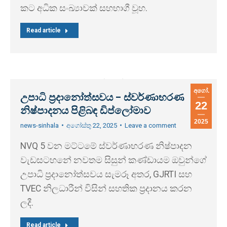
කට අධික සංඛ්‍යාවක් සහභාගී වූහ.
Read article
අගෝ.
උපාධි ප්‍රදානෝත්සවය – ස්වර්ණාභරණ
22
නිෂ්පාදනය පිළිබඳ ඩිප්ලෝමාව
2025
news-sinhala
අගෝස්තු 22, 2025
Leave a comment
NVQ 5 වන මට්ටමේ ස්වර්ණාභරණ නිෂ්පාදන
වැඩසටහනේ නවතම සිසුන් කණ්ඩායම ඔවුන්ගේ
උපාධි ප්‍රදානෝත්සවය සැමරූ අතර, GJRTI සහ
TVEC නිලධාරීන් විසින් සහතික ප්‍රදානය කරන
ලදී.
Read article