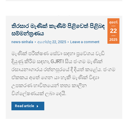
අගෝ.
තිරසාර මැණික් කැණීම් පිළිවෙත් පිළිබඳ
22
සම්මන්ත්‍රණය
2025
news-sinhala
අගෝස්තු 22, 2025
Leave a comment
මැණික් පරීක්ෂණ සේවා සඳහා ප්‍රවේශය වැඩි
දියුණු කිරීම සඳහා, GJRTI සිය ජංගම මැණික්
රසායනාගාරය රත්නපුරයේ දී දියත් කළේය. ජංගම
ඒකකය අතේ ගෙන යා හැකි මැණික් විද්‍යා
උපකරණ භාවිතයෙන් තත්‍ය කාලීන
විශ්ලේෂණයක් ලබා දෙයි.
Read article