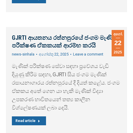
අගෝ.
GJRTI ආයතනය රත්නපුරයේ ජංගම මැණික්
22
පරීක්ෂණ ඒකකයක් ආරම්භ කරයි
2025
news-sinhala
අගෝස්තු 22, 2025
Leave a comment
මැණික් පරීක්ෂණ සේවා සඳහා ප්‍රවේශය වැඩි
දියුණු කිරීම සඳහා, GJRTI සිය ජංගම මැණික්
රසායනාගාරය රත්නපුරයේ දී දියත් කළේය. ජංගම
ඒකකය අතේ ගෙන යා හැකි මැණික් විද්‍යා
උපකරණ භාවිතයෙන් තත්‍ය කාලීන
විශ්ලේෂණයක් ලබා දෙයි.
Read article