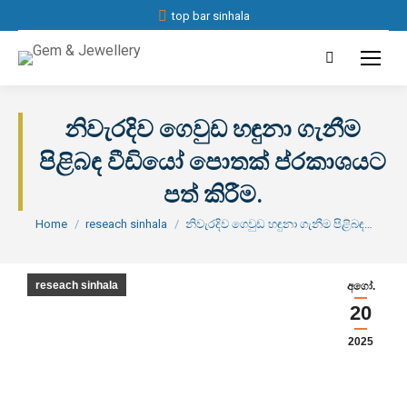
top bar sinhala
Search:
නිවැරදිව ගෙවුඩ හඳුනා ගැනීම
පිළිබඳ වීඩියෝ පොතක් ප්රකාශයට
පත් කිරීම.
You are here:
Home
reseach sinhala
නිවැරදිව ගෙවුඩ හඳුනා ගැනීම පිළිබඳ…
reseach sinhala
අගෝ.
20
නිවැරදිව ගෙවුඩ හඳුනා
2025
ගැනීම පිළිබඳ වීඩියෝ
පොතක් ප්රකාශයට පත්