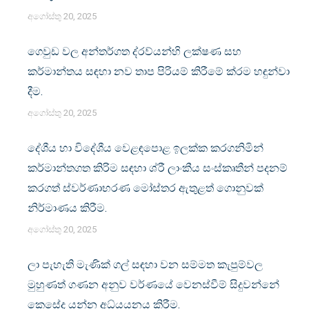
අගෝස්තු 20, 2025
ගෙවුඩ වල අන්තර්ගත ද්රව්යන්හි ලක්ෂණ සහ
කර්මාන්තය සඳහා නව තාප පිරියම් කිරීමේ ක්රම හඳුන්වා
දීම.
අගෝස්තු 20, 2025
දේශීය හා විදේශීය වෙළඳපොළ ඉලක්ක කරගනිමින්
කර්මාන්තගත කිරිම සඳහා ශ්රී ලාංකීය සංස්කෘතීන් පදනම්
කරගත් ස්වර්ණාභරණ මෝස්තර ඇතුළත් ගොනුවක්
නිර්මාණය කිරීම.
අගෝස්තු 20, 2025
ලා පැහැති මැණික් ගල් සඳහා වන සම්මත කැපුම්වල
මුහුණත් ගණන අනුව වර්ණයේ වෙනස්වීම් සිදුවන්නේ
කෙසේද යන්න අධ්යයනය කිරීම.