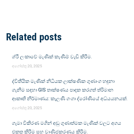
ඇත.
Post
Related posts
navigation
ශ්රී ලංකාවේ මැණික් කැණීම් වැඩි කිරීම.
අගෝස්තු 20, 2025
ද්විතීයික මැණික් නිධියක ලාක්ෂණික ගුණාංග හඳුනා
ගැනීම සඳහා GIS තාක්ෂණය පාදක කරගත් ත්රිමාන
ආකෘති නිර්මාණය: කැලණි ගංගා ද්රෝණියේ අධ්යයනයක්.
අගෝස්තු 20, 2025
ගැමා විකිරණ මගින් අඩු ගුණාත්මක මැණික් වලට අගය
එකතු කිරීම සහ වාණිජකරණය කිරීම.