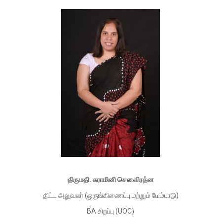
திருமதி. சுராமினி செனவிரத்ன
திட்ட அலுவலர் (ஒருங்கிணைப்பு மற்றும் மேம்பாடு)
BA சிறப்பு (UOC)