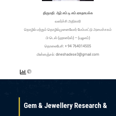
திருமதி. ஆர்.எம்.டி.எம்.ஏகநாயக்க
வளர்ச்சி அதிகாரி
தொழில் மற்றும் தொழில்முனைவோர் மேம்பாட்டு அமைச்சகம்
பி-டெஸ் (ஹானர்ஸ்) – (யுஓஎம்)
தொலைபேசி: + 94 764014505
மின்னஞ்சல்: dineshadese3@gmail.com
Gem & Jewellery Research &