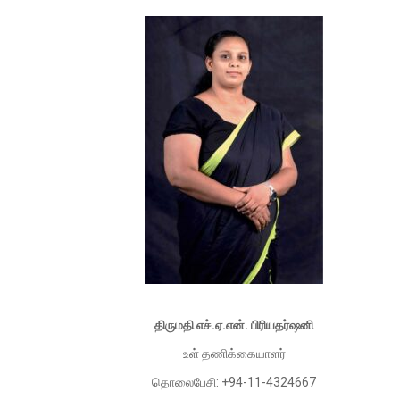
திருமதி எச்.ஏ.என். பிரியதர்ஷனி
உள் தணிக்கையாளர்
தொலைபேசி: +94-11-4324667