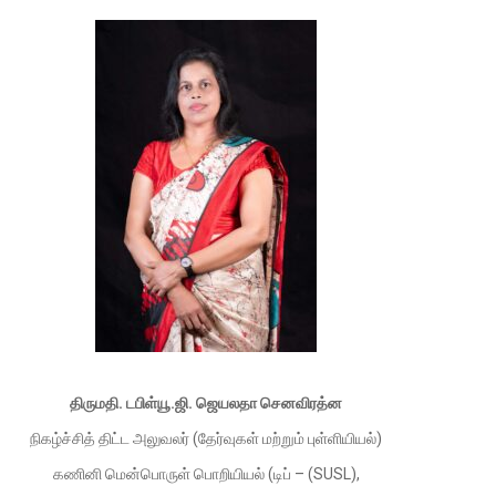
திருமதி. டபிள்யூ.ஜி. ஜெயலதா செனவிரத்ன
நிகழ்ச்சித் திட்ட அலுவலர் (தேர்வுகள் மற்றும் புள்ளியியல்)
கணினி மென்பொருள் பொறியியல் (டிப் – (SUSL),