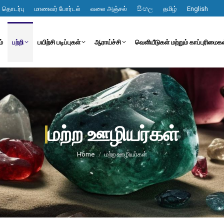
தொடர்பு
மாணவர் போர்டல்
வலை அஞ்சல்
සිංහල
தமிழ்
English
ம்
பற்றி
பயிற்சி படிப்புகள்
ஆராய்ச்சி
வெளியீடுகள் மற்றும் காப்புரிமைக
மற்ற ஊழியர்கள்
You are here:
Home
மற்ற ஊழியர்கள்