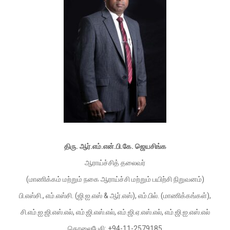
திரு. ஆர்.எம்.என்.பி.கே. ஜெயசிங்க
ஆராய்ச்சித் தலைவர்
(மாணிக்கம் மற்றும் நகை ஆராய்ச்சி மற்றும் பயிற்சி நிறுவனம்)
பி.எஸ்சி., எம்.எஸ்சி. (ஜி.ஐ.எஸ் & ஆர்.எஸ்), எம்.பில். (மாணிக்கங்கள்),
சி.எம்.ஐ.ஜி.எஸ்.எல், எம்.ஜி.எஸ்.எல், எம்.ஜி.ஏ.எஸ்.எல், எம்.ஜி.ஐ.எஸ்.எல்
தொலைபேசி: +94-11-2579185