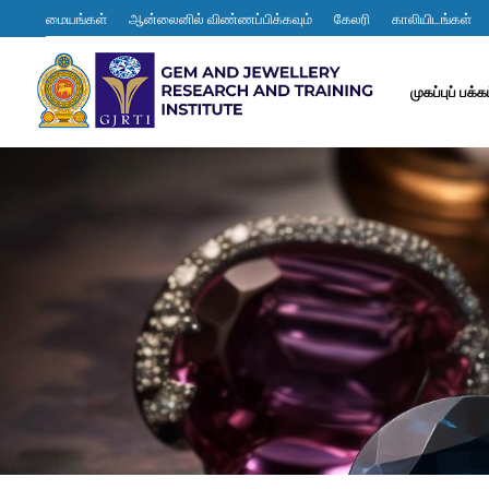
மையங்கள்
ஆன்லைனில் விண்ணப்பிக்கவும்
கேலரி
காலியிடங்கள்
முகப்புப் பக்க