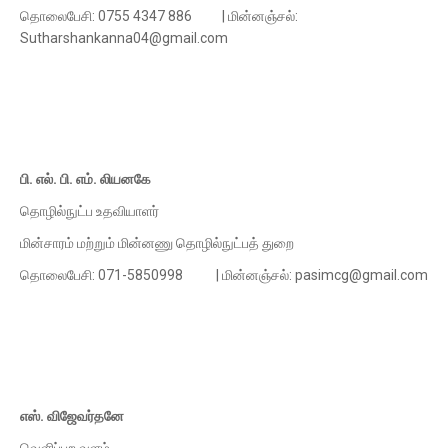
தொலைபேசி: 0755 4347 886 | மின்னஞ்சல்:
Sutharshankanna04@gmail.com
பி. எல். பி. எம். லியனகே
தொழில்நுட்ப உதவியாளர்
மின்சாரம் மற்றும் மின்னணு தொழில்நுட்பத் துறை
தொலைபேசி: 071-5850998 | மின்னஞ்சல்: pasimcg@gmail.com
எஸ். விஜேவர்தனே
வெளிப்புற வளம்