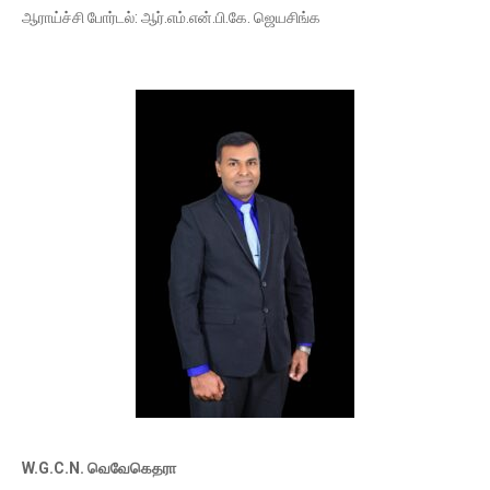
ஆராய்ச்சி போர்டல்: ஆர்.எம்.என்.பி.கே. ஜெயசிங்க
W.G.C.N. வெவேகெதரா