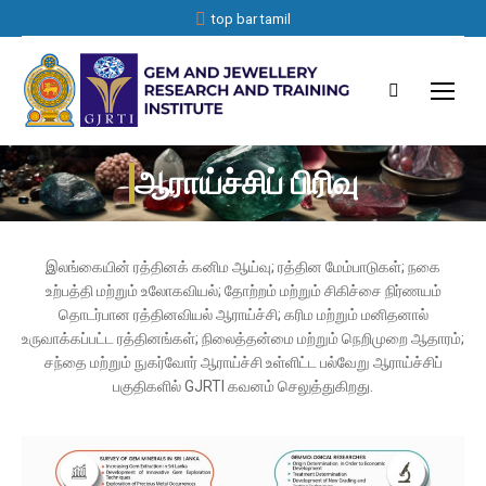
top bar tamil
Search:
ஆராய்ச்சிப் பிரிவு
You are here:
இலங்கையின் ரத்தினக் கனிம ஆய்வு; ரத்தின மேம்பாடுகள்; நகை
உற்பத்தி மற்றும் உலோகவியல்; தோற்றம் மற்றும் சிகிச்சை நிர்ணயம்
தொடர்பான ரத்தினவியல் ஆராய்ச்சி; கரிம மற்றும் மனிதனால்
உருவாக்கப்பட்ட ரத்தினங்கள்; நிலைத்தன்மை மற்றும் நெறிமுறை ஆதாரம்;
சந்தை மற்றும் நுகர்வோர் ஆராய்ச்சி உள்ளிட்ட பல்வேறு ஆராய்ச்சிப்
பகுதிகளில் GJRTI கவனம் செலுத்துகிறது.