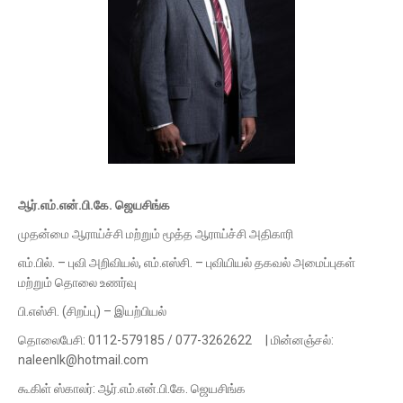
ஆர்.எம்.என்.பி.கே. ஜெயசிங்க
முதன்மை ஆராய்ச்சி மற்றும் மூத்த ஆராய்ச்சி அதிகாரி
எம்.பில். – புவி அறிவியல், எம்.எஸ்சி. – புவியியல் தகவல் அமைப்புகள்
மற்றும் தொலை உணர்வு
பி.எஸ்சி. (சிறப்பு) – இயற்பியல்
தொலைபேசி: 0112-579185 / 077-3262622 | மின்னஞ்சல்:
naleenlk@hotmail.com
கூகிள் ஸ்காலர்: ஆர்.எம்.என்.பி.கே. ஜெயசிங்க