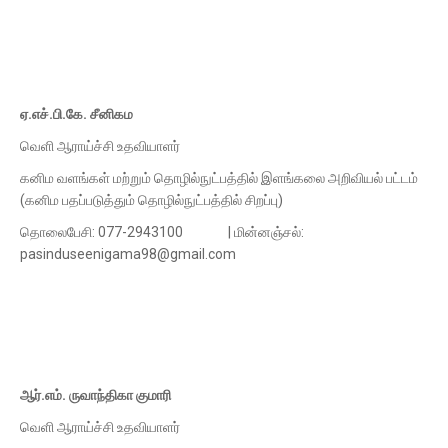
ஏ.எச்.பி.கே. சீனிகம
வெளி ஆராய்ச்சி உதவியாளர்
கனிம வளங்கள் மற்றும் தொழில்நுட்பத்தில் இளங்கலை அறிவியல் பட்டம்
(கனிம பதப்படுத்தும் தொழில்நுட்பத்தில் சிறப்பு)
தொலைபேசி: 077-2943100 | மின்னஞ்சல்:
pasinduseenigama98@gmail.com
ஆர்.எம். ருவாந்திகா குமாரி
வெளி ஆராய்ச்சி உதவியாளர்