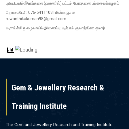
புவியியலில் இளங்கலை (ஹானர்ஸ்) பட்டம், பேராதனை பல்கலைக்கழகம்
தொலைபேசி: 076-5411103 | மின்னஞ்சல்:
ruwanthikakumari98@gmail.com
ஆராய்ச்சி நுழைவாயில் இணைப்பு: ஆர்.எம். ருவாந்திகா குமாரி
Gem & Jewellery Research &
Training Institute
The Gem and Jewellery Research and Training Institute