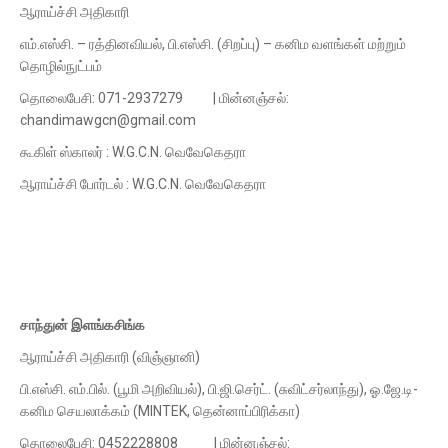
ஆராய்ச்சி அதிகாரி
எம்.எஸ்சி. – ரத்தினவியல், பி.எஸ்சி. (சிறப்பு) – கனிம வளங்கள் மற்றும்
தொழில்நுட்பம்
தொலைபேசி: 071-2937279 | மின்னஞ்சல்:
chandimawgcn@gmail.com
கூகிள் ஸ்காலர் : W.G.C.N. வெவேகெதரா
ஆராய்ச்சி போர்டல் : W.G.C.N. வெவேகெதரா
சாந்துன் இளங்கசிங்க
ஆராய்ச்சி அதிகாரி (விஞ்ஞானி)
பி.எஸ்சி. எம்.பில். (பூமி அறிவியல்), பி.ஜி.செர்ட். (சுவிட்சர்லாந்து), ஓ.ஜே.டி-
கனிம செயலாக்கம் (MINTEK, தென்னாப்பிரிக்கா)
தொலைபேசி: 0452228808 | மின்னஞ்சல்: