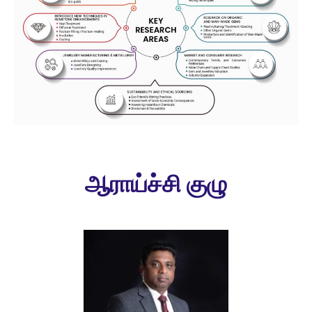
ஆராய்ச்சி குழு