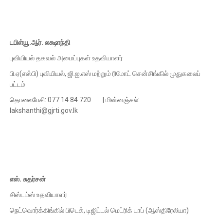
டபிள்யூ.ஆர். லக்ஷாந்தி
புவியியல் தகவல் அமைப்புகள் உதவியாளர்
பி.ஏ(எஸ்பி) புவியியல், ஜி.ஐ.எஸ் மற்றும் ரிமோட் சென்சிங்கில் முதுகலைப்
பட்டம்
தொலைபேசி: 077 14 84 720 | மின்னஞ்சல்:
lakshanthi@gjrti.gov.lk
எஸ். சுதர்சன்
சிஸ்டம்ஸ் உதவியாளர்
நெட்வொர்க்கிங்கில் பிடெக், டிஜிட்டல் மெட்ரிக் டாப் (ஆஸ்திரேலியா)