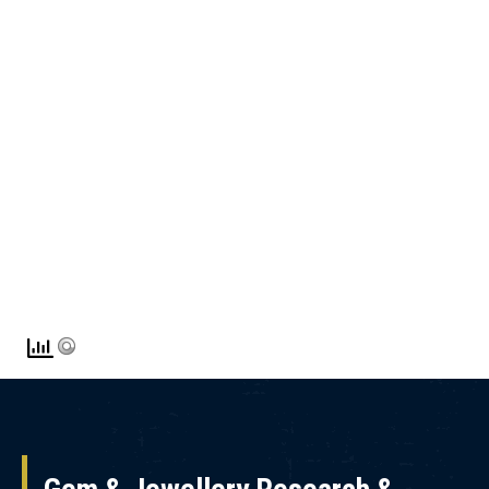
වැඩිදුර විමසීම් සඳහා, කරුණාකර අප හා සම්බන්ධ
වන්න : trainingjrti@gmail.com