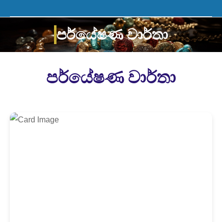
පර්යේෂණ වාර්තා
You are here:
පර්යේෂණ වාර්තා