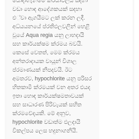
යොදාගැනීමේ ක්රියාවලිය සඳහා
වඩා හොඳ ආදේශකයක් සඳහා
එ්වා ඇගයීමට ලක් කරන ලදී.
අධ්යයනයේ ප්රතිඵලවලින් හෙළි
වූයේ Aqua regia යනු ලාභදායි
සහ කාර්යක්ෂම ක්රමය බවයි.
කෙසේ වෙතත්, මෙම ක්රමය
අන්තරාදායක වායූන් විශාල
ප්රමාණයක් නිපදවයි. ඊට
අමතරව, hypochlorite යනු පරිසර
හිතකාමී ක්රමයක් වන අතර එයද
ඉතා හොඳ කාර්යක්ෂමතාවයක්
සහ සාධාරණ පිරිවැයක් සහිත
ක්රමවේදයකි. මේ අනුව,
hypochlorite වඩාත්ම ඵලදායි
විකල්පය ලෙස හදුනාගනියි.