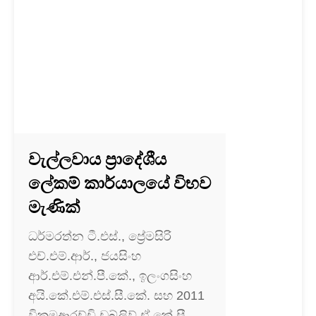
වැල්ලවාය ප්‍රාදේශීය
ලේකම් කාර්යාලයේ විභව
මැණික්
ධර්මරත්න ටී.එස්., ප්‍රේමසිරි
එච්.එම්.ආර්., ජයසිංහ
ආර්.එම්.එන්.පී.කේ., ඉලංගසිංහ
අයි.කේ.එම්.එස්.සී.කේ. සහ 2011
වික්‍රමආරච්චි ඩබ්ලිව්.ඒ.කේ.සී.