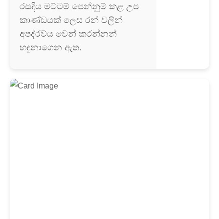
රසදිය මට්ටම් පෙන්නුම් කළ උප
කාණ්ඩයක් ලෙස රන් වලින්
අපද්රව්ය වෙන් කරන්නන්
හඳුනාගෙන ඇත.