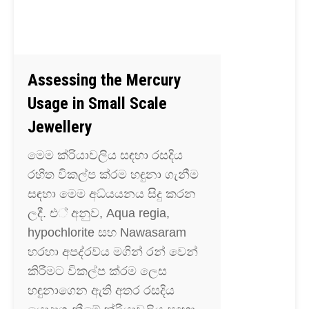
Assessing the Mercury
Usage in Small Scale
Jewellery
මෙම ක්රියාවලිය සඳහා රසදිය
රහිත විකල්ප ක්රම හඳුනා ගැනීම
සඳහා මෙම අධ්යයනය සිදු කරන
ලදී. එ් අනුව, Aqua regia,
hypochlorite සහ Nawasaram
හරහා අපද්රව්ය මගින් රන් වෙන්
කිරීමට විකල්ප ක්රම ලෙස
හඳුනාගෙන ඇති අතර රසදිය