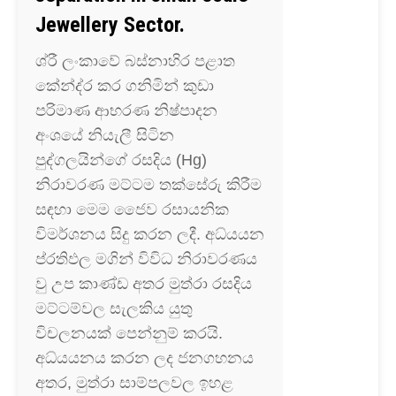
Jewellery Sector.
ශ්රී ලංකාවේ බස්නාහිර පළාත
කේන්ද්ර කර ගනිමින් කුඩා
පරිමාණ ආභරණ නිෂ්පාදන
අංශයේ නියැලී සිටින
පුද්ගලයින්ගේ රසදිය (Hg)
නිරාවරණ මට්ටම තක්සේරු කිරීම
සඳහා මෙම ජෛව රසායනික
විමර්ශනය සිදු කරන ලදී. අධ්යයන
ප්රතිඵල මගින් විවිධ නිරාවරණය
වු උප කාණ්ඩ අතර මුත්රා රසදිය
මට්ටම්වල සැලකිය යුතු
විචලනයක් පෙන්නුම් කරයි.
අධ්යයනය කරන ලද ජනගහනය
අතර, මුත්රා සාම්පලවල ඉහළ