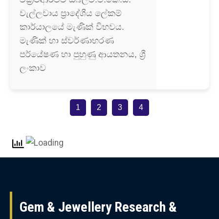
වැල්ලවාය ප්‍රාදේශීය ලේකම්
කාර්යාලයේ මැණික් විභවය.
මැණික් හා ස්වර්ණාභරණ
පර්යේෂණ හා පුහුණු ආයතනය, ශ්‍රී
ලංකාව
1
2
3
4
Gem & Jewellery Research &