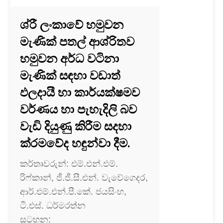
ශ්රී ලංකාවේ හමුවන
මැණික් පතල් ආශ්රිතව
හමුවන අර්ධ වටිනා
මැණික් සඳහා වඩාත්
ඵලදායී හා කාර්යක්ෂමව
වර්ණය හා පැහැදිලි බව
වැඩි දියුණු කිරීම සදහා
ක්රමවේද හඳුන්වා දීම.
කර්තෘවරුන්: එම්.එන්.එම්.
රිෆ්කාන්, ජී.ජී.සී.එන්. වැවේගෙදර,
ආර්.එම්.එන්.පී.කේ. ජයසිංහ,
ටී.එස්. ධර්මරත්න
සටහන: