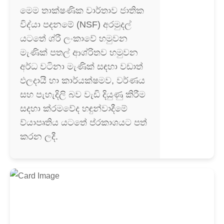
මෙම තාක්ෂණික වාර්තාව ජාතික
විද්යා පදනමේ (NSF) අරමුදල්
යටතේ ශ්රී ලංකාවේ හමුවන
මැණික් පතල් ආශ්රිතව හමුවන
අර්ධ වටිනා මැණික් සඳහා වඩාත්
ඵලදායී හා කාර්යක්ෂමව, වර්ණය
සහ පැහැදිලි බව වැඩි දියුණු කිරීම
සදහා ක්රමවේද හඳුන්වාදීමේ
ව්යාපෘතිය යටතේ ප්රකාශයට පත්
කරන ලදී.