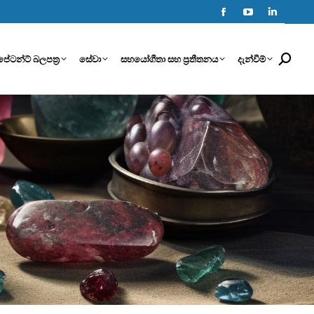
Facebook
YouTube
Linkedin
page
page
page
පේටන්ට් බලපත්‍ර
සේවා
සහයෝගීතා සහ ප්‍රතීතනය
දැන්වීම්
Search:
opens
opens
opens
in
in
in
new
new
new
window
window
window