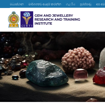
මධ්‍යස්ථාන
මාර්ගගතව අයදුම් කරන්න
ගැලරිය
පුරප්පාඩු
අප අ