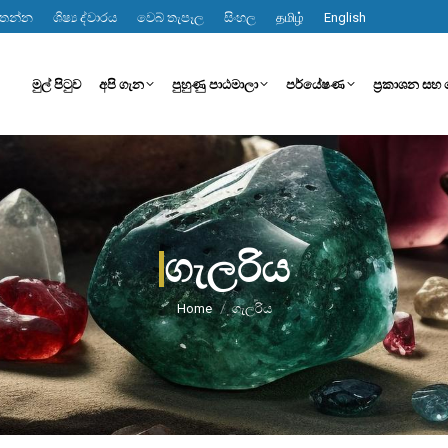
මතන්න
ශිෂ්‍ය ද්වාරය
වෙබ් තැපෑල
සිංහල
தமிழ்
English
මුල් පිටුව
අපි ගැන
පුහුණු පාඨමාලා
පර්යේෂණ
ප්‍රකාශන සහ 
ගැලරිය
You are here:
Home
ගැලරිය