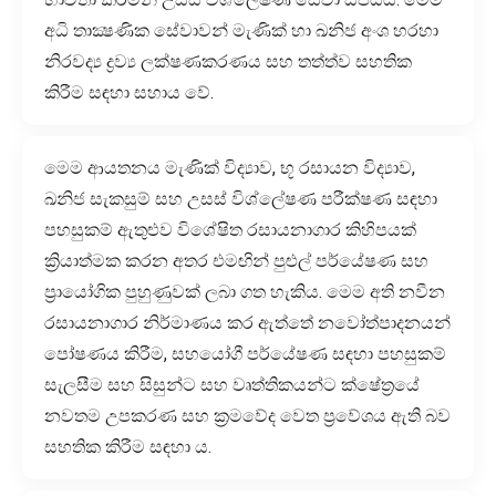
අධි තාක්‍ෂණික සේවාවන් මැණික් හා ඛනිජ අංශ හරහා
නිරවද්‍ය ද්‍රව්‍ය ලක්ෂණකරණය සහ තත්ත්ව සහතික
කිරීම සඳහා සහාය වේ.
මෙම ආයතනය මැණික් විද්‍යාව, භූ රසායන විද්‍යාව,
ඛනිජ සැකසුම් සහ උසස් විශ්ලේෂණ පරීක්ෂණ සඳහා
පහසුකම් ඇතුළුව විශේෂිත රසායනාගාර කිහිපයක්
ක්‍රියාත්මක කරන අතර එමඟින් පුළුල් පර්යේෂණ සහ
ප්‍රායෝගික පුහුණුවක් ලබා ගත හැකිය. මෙම අති නවීන
රසායනාගාර නිර්මාණය කර ඇත්තේ නවෝත්පාදනයන්
පෝෂණය කිරීම, සහයෝගී පර්යේෂණ සඳහා පහසුකම්
සැලසීම සහ සිසුන්ට සහ වෘත්තිකයන්ට ක්ෂේත්‍රයේ
නවතම උපකරණ සහ ක්‍රමවේද වෙත ප්‍රවේශය ඇති බව
සහතික කිරීම සඳහා ය.