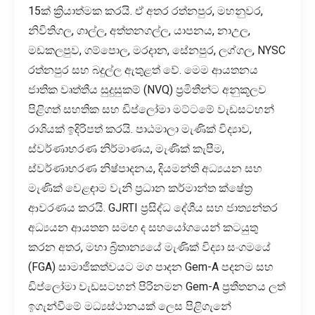
15ක් ක්‍රියාත්මක කරයි. ඒ අතර රත්නපුර, මහනුවර,
නිවිතිගල, ගාල්ල, අත්තනගල්ල, යාපනය, නාඋල,
මඩකලපුව, ගම්පොල, මරදාන, සේනපුර, ලග්ගල, NYSC
රත්නපුර සහ බදුල්ල ඇතුළත් වේ. මෙම ආයතනය
ජාතික වෘත්තීය සුදුසුකම් (NVQ) ප්‍රමිතීන්ට අනුකූලව
පිළිගත් සහතික සහ ඩිප්ලෝමා මට්ටමේ වැඩසටහන්
රාශියක් ඉදිරිපත් කරයි. පාඨමාලා මැණික් විද්‍යාව,
ස්වර්ණාභරණ නිර්මාණය, මැණික් කැපීම,
ස්වර්ණාභරණ නිෂ්පාදනය, දියමන්ති අධ්‍යයන සහ
මැණික් වෙළඳාම වැනි ප්‍රධාන කර්මාන්ත ක්ෂේත්‍ර
ආවරණය කරයි. GJRTI ප්‍රසිද්ධ දේශීය සහ ජාත්‍යන්තර
අධ්‍යයන ආයතන සමඟ ද සහයෝගයෙන් කටයුතු
කරන අතර, මහා බ්‍රිතාන්‍යයේ මැණික් විද්‍යා සංගමයේ
(FGA) සාමාජිකත්වයට මග පාදන Gem-A පදනම සහ
ඩිප්ලෝමා වැඩසටහන් පිරිනමන Gem-A ප්‍රතීතනය ලත්
ඉගැන්වීමේ මධ්‍යස්ථානයක් ලෙස පිළිගැනේ