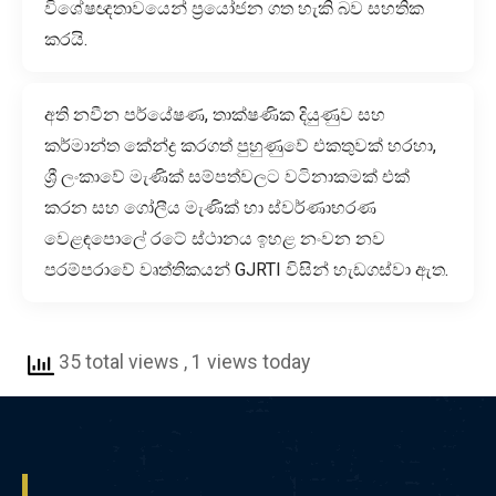
විශේෂඥතාවයෙන් ප්‍රයෝජන ගත හැකි බව සහතික
කරයි.
අති නවීන පර්යේෂණ, තාක්ෂණික දියුණුව සහ
කර්මාන්ත කේන්ද්‍ර කරගත් පුහුණුවේ එකතුවක් හරහා,
ශ්‍රී ලංකාවේ මැණික් සම්පත්වලට වටිනාකමක් එක්
කරන සහ ගෝලීය මැණික් හා ස්වර්ණාභරණ
වෙළඳපොලේ රටේ ස්ථානය ඉහළ නංවන නව
පරම්පරාවේ වෘත්තිකයන් GJRTI විසින් හැඩගස්වා ඇත.
35 total views
, 1 views today