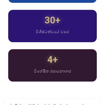
30+
විශිෂ්ටත්වයේ වසර
4+
විශේෂිත රසායනාගාර