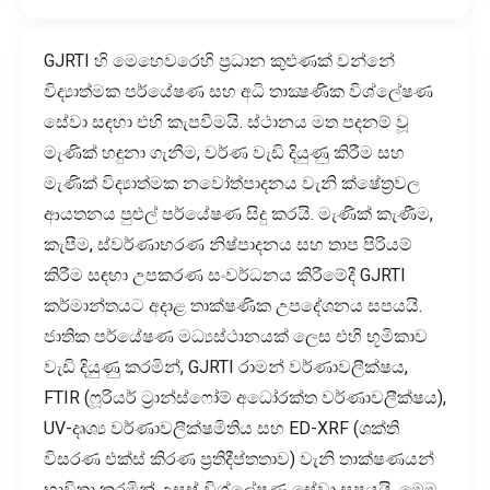
GJRTI හි මෙහෙවරෙහි ප්‍රධාන කුළුණක් වන්නේ
විද්‍යාත්මක පර්යේෂණ සහ අධි තාක්‍ෂණික විශ්ලේෂණ
සේවා සඳහා එහි කැපවීමයි. ස්ථානය මත පදනම් වූ
මැණික් හඳුනා ගැනීම, වර්ණ වැඩි දියුණු කිරීම සහ
මැණික් විද්‍යාත්මක නවෝත්පාදනය වැනි ක්ෂේත්‍රවල
ආයතනය පුළුල් පර්යේෂණ සිදු කරයි. මැණික් කැණීම,
කැපීම, ස්වර්ණාභරණ නිෂ්පාදනය සහ තාප පිරියම්
කිරීම සඳහා උපකරණ සංවර්ධනය කිරීමේදී GJRTI
කර්මාන්තයට අදාළ තාක්ෂණික උපදේශනය සපයයි.
ජාතික පර්යේෂණ මධ්‍යස්ථානයක් ලෙස එහි භූමිකාව
වැඩි දියුණු කරමින්, GJRTI රාමන් වර්ණාවලීක්ෂය,
FTIR (ෆූරියර් ට්‍රාන්ස්ෆෝම් අධෝරක්ත වර්ණාවලීක්ෂය),
UV-දෘශ්‍ය වර්ණාවලීක්ෂමිතිය සහ ED-XRF (ශක්ති
විසරණ එක්ස් කිරණ ප්‍රතිදීප්තතාව) වැනි තාක්ෂණයන්
භාවිතා කරමින් උසස් විශ්ලේෂණ සේවා සපයයි. මෙම