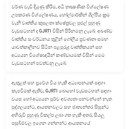
වර්ණ වැඩි දියුණු කිරීම, අධි තාක්‍ෂණික විශ්ලේෂණ
උපකරණ විශ්ලේෂණය, හෝල්මාර්කින් ශිල්පීය ක්‍රම
වැනි වෘත්තීය කුසලතා ක්ෂේත්‍රවල පුළුල් පුහුණු
වැඩසටහන් ද GJRTI විසින් පිරිනමනු ලැබේ. අඛණ්ඩ
වෘත්තීය සංවර්ධනය තුළින් ගෝලීය ප්‍රවණතා සමඟ
යාවත්කාලීනව සිටින පළපුරුදු වෘත්තිකයන් සහ
අධ්‍යයන විශේෂඥයින් කණ්ඩායමක් විසින් මෙම
වැඩසටහන් පවත්වනු ලැබේ.
ඇතුළත් සහ ප්‍රවේශ විය හැකි අධ්‍යාපනයක් සඳහා
කැපවීමක් ඇතිව, GJRTI බොහෝ වැඩසටහන් සඳහා
වයස හෝ අධ්‍යයන පූර්ව අවශ්‍යතා පනවන්නේ නැත.
පුද්ගලයන්ට, ආයතනවලට සහ ජාත්‍යන්තර සිසුන්ට
අභිරුචි පුහුණු විකල්ප ලබා ගත හැකි අතර, සියලු
පසුබිම්වල ඉගෙන ගන්නන්ට ආයතනයේ