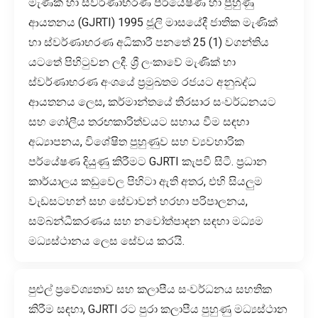
මැණික් හා ස්වර්ණාභරණ පර්යේෂණ හා පුහුණු
ආයතනය (GJRTI) 1995 ජූලි මාසයේදී ජාතික මැණික්
හා ස්වර්ණාභරණ අධිකාරී පනතේ 25 (1) වගන්තිය
යටතේ පිහිටුවන ලදී. ශ්‍රී ලංකාවේ මැණික් හා
ස්වර්ණාභරණ අංශයේ ප්‍රමුඛතම රජයට අනුබද්ධ
ආයතනය ලෙස, කර්මාන්තයේ තිරසාර සංවර්ධනයට
සහ ගෝලීය තරඟකාරිත්වයට සහාය වීම සඳහා
අධ්‍යාපනය, විශේෂිත පුහුණුව සහ ව්‍යවහාරික
පර්යේෂණ දියුණු කිරීමට GJRTI කැපවී සිටී. ප්‍රධාන
කාර්යාලය කඩුවෙල පිහිටා ඇති අතර, එහි සියලුම
වැඩසටහන් සහ සේවාවන් හරහා පරිපාලනය,
සම්බන්ධීකරණය සහ නවෝත්පාදන සඳහා මධ්‍යම
මධ්‍යස්ථානය ලෙස සේවය කරයි.
පුළුල් ප්‍රවේශ්‍යතාව සහ කලාපීය සංවර්ධනය සහතික
කිරීම සඳහා, GJRTI රට පුරා කලාපීය පුහුණු මධ්‍යස්ථාන